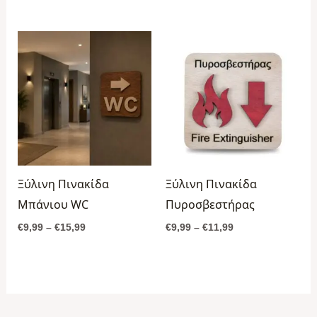
Price
Price
range:
range:
€9,99
€9,99
through
through
€15,99
€11,99
Ξύλινη Πινακίδα
Ξύλινη Πινακίδα
Μπάνιου WC
Πυροσβεστήρας
€
9,99
–
€
15,99
€
9,99
–
€
11,99