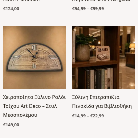
€
124,00
€
54,99
–
€
99,99
Price
range:
€14,99
through
€22,99
Χειροποίητο Ξύλινο Ρολόι
Ξύλινη Επιτραπέζια
Τοίχου Art Deco – Στυλ
Πινακίδα για Βιβλιοθήκη
Μεσοπολέμου
€
14,99
–
€
22,99
€
149,00