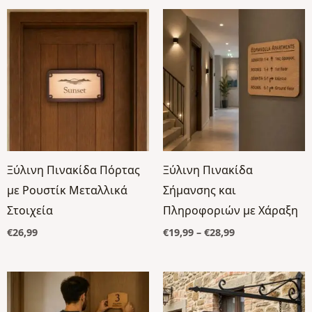
Price
range:
€19,99
through
€28,99
Ξύλινη Πινακίδα Πόρτας
Ξύλινη Πινακίδα
με Ρουστίκ Μεταλλικά
Σήμανσης και
Στοιχεία
Πληροφοριών με Χάραξη
€
26,99
€
19,99
–
€
28,99
Price
range:
€199,00