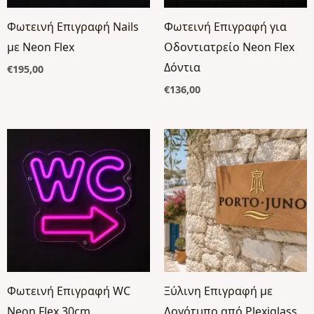
Φωτεινή Επιγραφή Nails
Φωτεινή Επιγραφή για
με Neon Flex
Οδοντιατρείο Neon Flex
Δόντια
€
195,00
€
136,00
Price
range:
€54,99
through
€99,99
Φωτεινή Επιγραφή WC
Ξύλινη Επιγραφή με
Neon Flex 30cm
Λογότυπο από Plexiglass