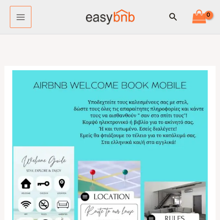
Μετάβαση
Αναζήτηση
στο
περιεχόμενο
Διαδραστικό
Welcome
Book
Airbnb
για
Κινητό
|
Ψηφιακός
Οδηγός
στα
Αγγλικά