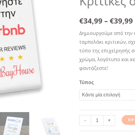
Κριτικές 
Ελληνικά
ποσότητα
€
34,99
–
€
39,99
Δημιουργούμε από την 
ταμπελάκι κριτικών, σχ
τύπο της επιχείρησής σα
χρώμα, λογότυπο και κ
φαντάζεστε!
Τύπος
-
+
ΠΡ