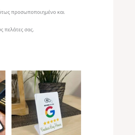
ολύτως προσωποποιημένο και
ς πελάτες σας.
Price
range:
€34,99
through
€39,99