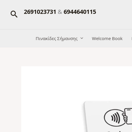
Μετάβαση
2691023731
&
6944640115
Αναζήτηση
στο
περιεχόμενο
Πινακίδες Σήμανσης
Welcome Book