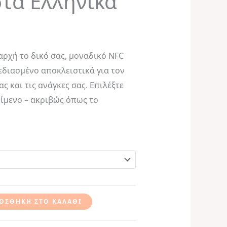
στα Ελληνικά
through
€39,99
αρχή το δικό σας, μοναδικό NFC
εδιασμένο αποκλειστικά για τον
ς και τις ανάγκες σας. Επιλέξτε
είμενο – ακριβώς όπως το
ΟΣΘΉΚΗ ΣΤΟ ΚΑΛΆΘΙ