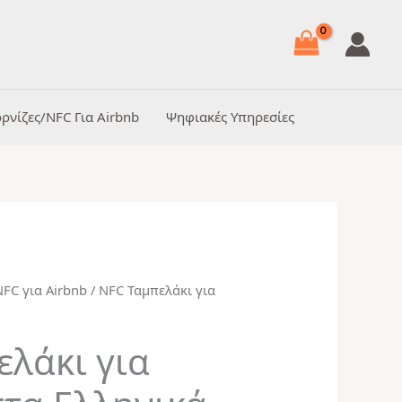
ρνίζες/NFC Για Airbnb
Ψηφιακές Υπηρεσίες
NFC για Airbnb
/ NFC Ταμπελάκι για
Price
range:
ελάκι για
€34,99