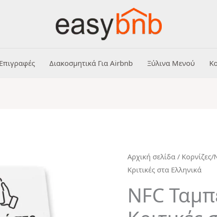
Επιγραφές
Διακοσμητικά Για Airbnb
Ξύλινα Μενού
Κο
NFC
Αρχική σελίδα
/
Κορνίζες/
Κριτικές στα Ελληνικά
Ταμπελάκι
για
NFC Ταμπ
Κριτικές
στα