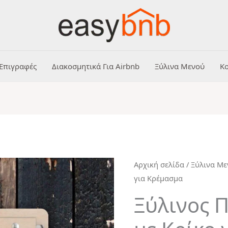
Επιγραφές
Διακοσμητικά Για Airbnb
Ξύλινα Μενού
Κο
Ξύλινος
Αρχική σελίδα
/
Ξύλινα Μ
για Κρέμασμα
Πίνακας
Μενού
Ξύλινος 
με
Κρίκο