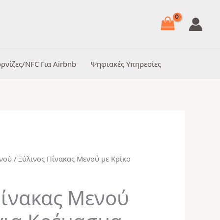
ρνίζες/NFC Για Airbnb
Ψηφιακές Υπηρεσίες
ενού
/ Ξύλινος Πίνακας Μενού με Κρίκο
Price
range:
Πίνακας Μενού
€24,99