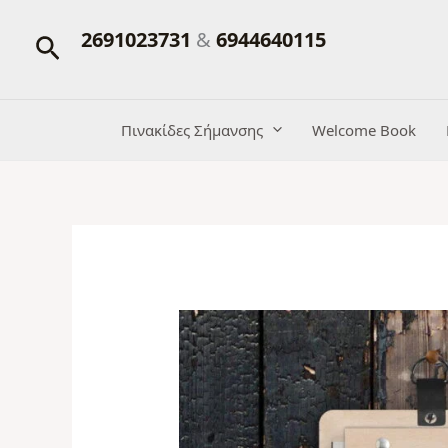
Μετάβαση
2691023731
&
6944640115
Αναζήτηση
στο
περιεχόμενο
Πινακίδες Σήμανσης
Welcome Book