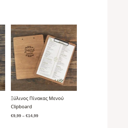
Price
range:
€9,99
through
€14,99
Ξύλινος Πίνακας Μενού
Clipboard
€
9,99
–
€
14,99