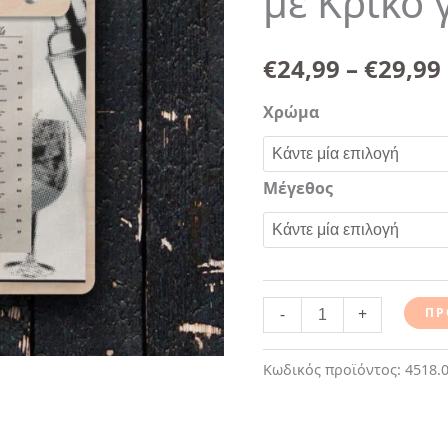
με Κρίκο
για
Κρέμασμα
€
24,99
–
€
29,99
ποσότητα
Χρώμα
Μέγεθος
-
+
ΠΡ
Κωδικός προϊόντος:
4518.