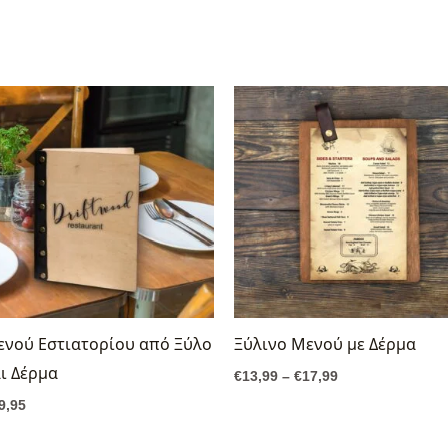
Price
range:
€13,99
through
€17,99
ενού Εστιατορίου από Ξύλο
Ξύλινο Μενού με Δέρμα
ι Δέρμα
€
13,99
–
€
17,99
9,95