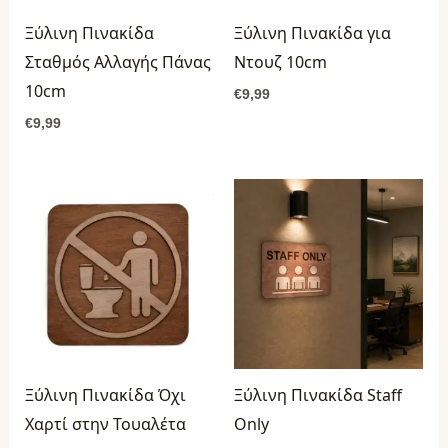
Ξύλινη Πινακίδα
Ξύλινη Πινακίδα για
Σταθμός Αλλαγής Πάνας
Ντουζ 10cm
10cm
€
9,99
€
9,99
Price
Price
range:
range:
€10,99
€16,99
through
through
€18,99
€21,99
Ξύλινη Πινακίδα Όχι
Ξύλινη Πινακίδα Staff
Χαρτί στην Τουαλέτα
Only