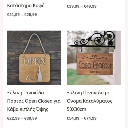
Κατάστημα Καφέ
€
39,99
–
€
49,99
€
21,99
–
€
29,99
Price
Price
range:
range:
€22,99
€54,99
through
through
€30,99
€74,99
Ξύλινη Πινακίδα
Ξύλινη Πινακίδα με
Πόρτας Open Closed για
Όνομα Καταλύματος
Κάβα Διπλής Όψης
50Χ30cm
€
22,99
–
€
30,99
€
54,99
–
€
74,99