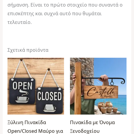
σήμανση. Είναι το πρώτο στοιχείο που συναντά ο
επισκέπτης και συχνά αυτό που θυμάται
τελευταίο.
Σχετικά προϊόντα
Price
Price
range:
range:
€21,99
€39,99
through
through
€29,99
€49,99
Ξύλινη Πινακίδα
Πινακίδα με Όνομα
Open/Closed Μαύρο για
Ξενοδοχείου