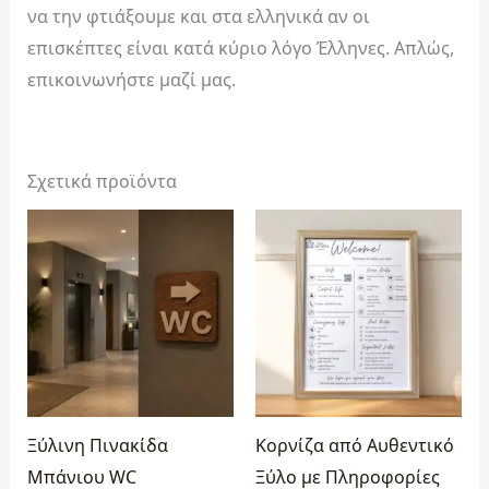
να την φτιάξουμε και στα ελληνικά αν οι
επισκέπτες είναι κατά κύριο λόγο Έλληνες. Απλώς,
επικοινωνήστε μαζί μας.
Σχετικά προϊόντα
Price
Price
range:
range:
€9,99
€26,99
through
through
€15,99
€29,99
Ξύλινη Πινακίδα
Κορνίζα από Αυθεντικό
Μπάνιου WC
Ξύλο με Πληροφορίες